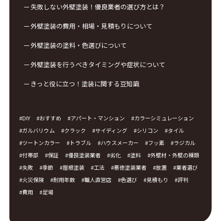
失敗しない外壁塗装！優良業者の選び方とは？
外壁塗装の費用・相場・見積もりについて
外壁塗装の塗料・色選びについて
外壁塗装を行うべきタイミングや症状について
きっと役に立つ！塗装に関する豆知識
DIY
おすすめ
アパート・マンション
カラーシミュレーション
ガルバリウム
クラック
サイディング
シリコン
タイル
ツートンカラー
トラブル
ハウスメーカー
フッ素
ラジカル
付帯部
保証
優良塗装業者
劣化
塗料
外壁材・外壁の種類
失敗
季節
屋根塗装
工法
悪徳塗装業者
放置
業者選び
火災保険
耐用年数
職人直営店
色選び
見積もり
評判
費用
足場