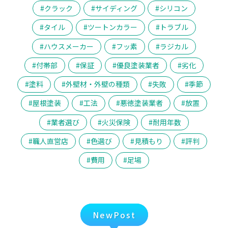
クラック
サイディング
シリコン
タイル
ツートンカラー
トラブル
ハウスメーカー
フッ素
ラジカル
付帯部
保証
優良塗装業者
劣化
塗料
外壁材・外壁の種類
失敗
季節
屋根塗装
工法
悪徳塗装業者
放置
業者選び
火災保険
耐用年数
職人直営店
色選び
見積もり
評判
費用
足場
NewPost