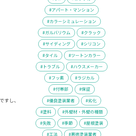
アパート・マンション
カラーシミュレーション
ガルバリウム
クラック
サイディング
シリコン
タイル
ツートンカラー
トラブル
ハウスメーカー
フッ素
ラジカル
付帯部
保証
ですし、
優良塗装業者
劣化
塗料
外壁材・外壁の種類
失敗
季節
屋根塗装
工法
悪徳塗装業者