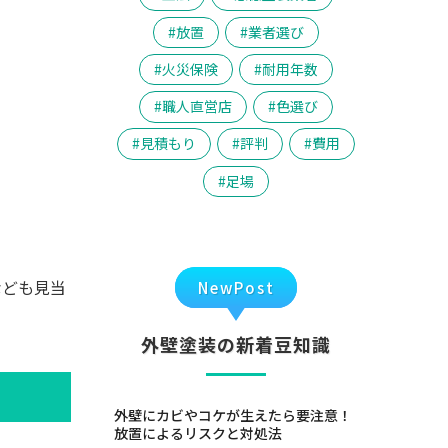
放置
業者選び
火災保険
耐用年数
職人直営店
色選び
見積もり
評判
費用
足場
なども見当
NewPost
外壁塗装の新着豆知識
外壁にカビやコケが生えたら要注意！
放置によるリスクと対処法