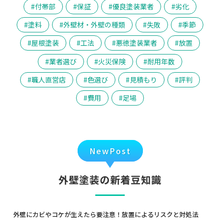
付帯部
保証
優良塗装業者
劣化
塗料
外壁材・外壁の種類
失敗
季節
屋根塗装
工法
悪徳塗装業者
放置
業者選び
火災保険
耐用年数
職人直営店
色選び
見積もり
評判
費用
足場
NewPost
外壁塗装の新着豆知識
外壁にカビやコケが生えたら要注意！放置によるリスクと対処法