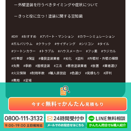
外壁塗装を行うべきタイミングや症状について
きっと役に立つ！塗装に関する豆知識
DIY
おすすめ
アパート・マンション
カラーシミュレーション
ガルバリウム
クラック
サイディング
シリコン
タイル
ツートンカラー
トラブル
ハウスメーカー
フッ素
ラジカル
付帯部
保証
優良塗装業者
劣化
塗料
外壁材・外壁の種類
失敗
季節
屋根塗装
工法
悪徳塗装業者
放置
業者選び
火災保険
耐用年数
職人直営店
色選び
見積もり
評判
費用
足場
無料
かんたん
今すぐ
で
見積もり