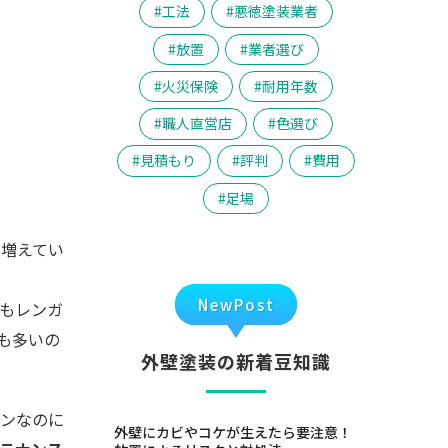
工法
悪徳塗装業者
放置
業者選び
火災保険
耐用年数
職人直営店
色選び
見積もり
評判
費用
足場
が増えてい
NewPost
もレンガ
も多いの
外壁塗装の新着豆知識
インなのに
外壁にカビやコケが生えたら要注意！