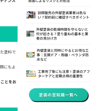
テナンス
放置によるリスクと対処法
訪問販売の外壁塗装業者は危な
い？契約前に確認すべきポイント
外壁塗装の乾燥時間を守らないと
何が起きる？塗り重ねの基本と業
者の見分け方
外壁塗装と同時にやるとお得な工
した塗料で
事｜玄関ドア・雨樋・ベランダ防
水など
類にもよ
工事完了後にも注意！塗装のアフ
ターケアと定期点検の重要性
うことをお
塗装の豆知識一覧へ