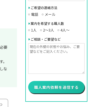
ご希望の連絡方法
電話
メール
案内を希望する職人数
1人
2〜3人
4人〜
ご相談・ご要望など
必要
す。
しな
つ