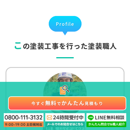
Profile
こ
の塗装工事を行った塗装職人
無料
かんたん
今すぐ
で
見積もり
エフ・エス塗装
福田 隼
（ふくだ はやと）