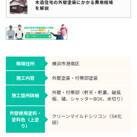
木造住宅の外壁塗装にかかる費用相場
を解説
現場住所
横浜市港南区
施工内容
外壁塗装・付帯部塗装
外壁・付帯部（軒天・軒裏、破風
施工箇所詳細
板、樋、シャッターBOX、水切り）
外壁使用塗料・
クリーンマイルドシリコン（SK化
塗料色（上塗
研）
り）