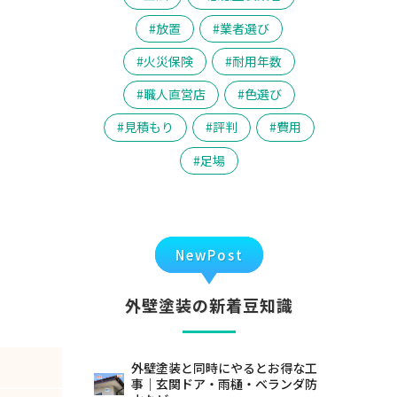
放置
業者選び
火災保険
耐用年数
職人直営店
色選び
見積もり
評判
費用
足場
NewPost
外壁塗装の新着豆知識
外壁塗装と同時にやるとお得な工
事｜玄関ドア・雨樋・ベランダ防