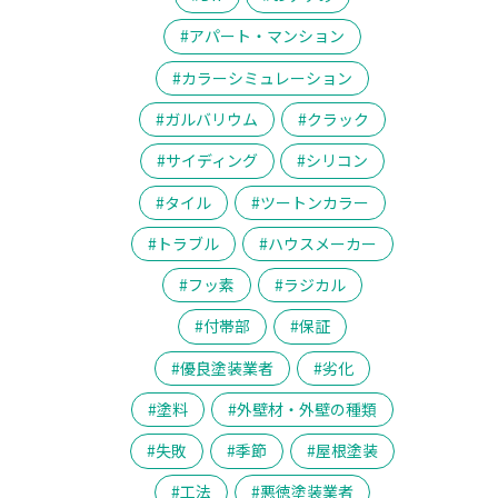
アパート・マンション
カラーシミュレーション
ガルバリウム
クラック
サイディング
シリコン
タイル
ツートンカラー
トラブル
ハウスメーカー
フッ素
ラジカル
付帯部
保証
優良塗装業者
劣化
塗料
外壁材・外壁の種類
失敗
季節
屋根塗装
工法
悪徳塗装業者