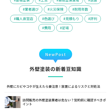
屋根塗装
工法
悪徳塗装業者
放置
業者選び
火災保険
耐用年数
職人直営店
色選び
見積もり
評判
費用
足場
NewPost
外壁塗装の新着豆知識
外壁にカビやコケが生えたら要注意！放置によるリスクと対処法
訪問販売の外壁塗装業者は危ない？契約前に確認すべきポ
イント