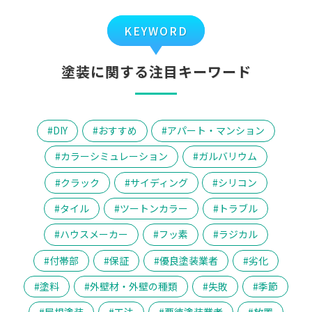
KEYWORD
塗装に関する注目キーワード
DIY
おすすめ
アパート・マンション
カラーシミュレーション
ガルバリウム
クラック
サイディング
シリコン
タイル
ツートンカラー
トラブル
ハウスメーカー
フッ素
ラジカル
付帯部
保証
優良塗装業者
劣化
塗料
外壁材・外壁の種類
失敗
季節