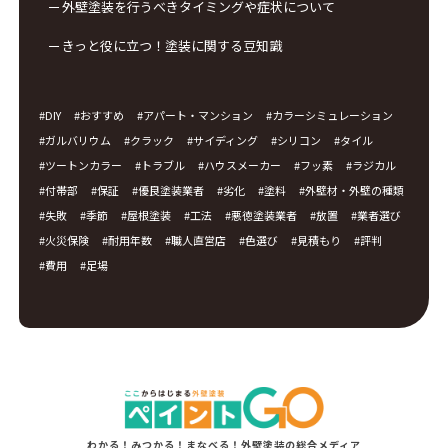
外壁塗装を行うべきタイミングや症状について
きっと役に立つ！塗装に関する豆知識
DIY
おすすめ
アパート・マンション
カラーシミュレーション
ガルバリウム
クラック
サイディング
シリコン
タイル
ツートンカラー
トラブル
ハウスメーカー
フッ素
ラジカル
付帯部
保証
優良塗装業者
劣化
塗料
外壁材・外壁の種類
失敗
季節
屋根塗装
工法
悪徳塗装業者
放置
業者選び
火災保険
耐用年数
職人直営店
色選び
見積もり
評判
費用
足場
わかる！みつかる！まなべる！外壁塗装の総合メディア