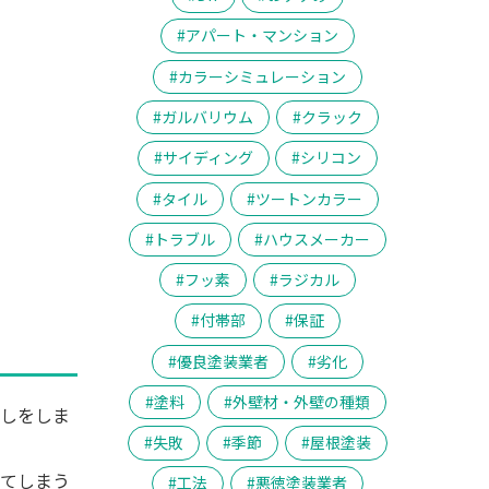
アパート・マンション
カラーシミュレーション
ガルバリウム
クラック
サイディング
シリコン
タイル
ツートンカラー
トラブル
ハウスメーカー
フッ素
ラジカル
付帯部
保証
優良塗装業者
劣化
塗料
外壁材・外壁の種類
直しをしま
失敗
季節
屋根塗装
ってしまう
工法
悪徳塗装業者