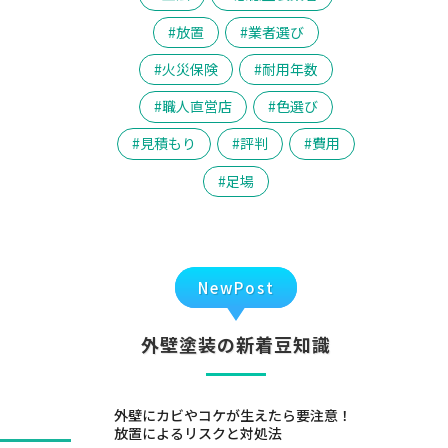
放置
業者選び
火災保険
耐用年数
職人直営店
色選び
見積もり
評判
費用
足場
NewPost
外壁塗装の新着豆知識
外壁にカビやコケが生えたら要注意！
放置によるリスクと対処法