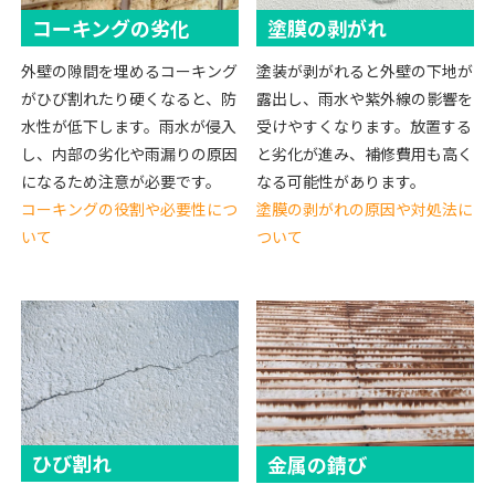
コーキングの劣化
塗膜の剥がれ
外壁の隙間を埋めるコーキング
塗装が剥がれると外壁の下地が
がひび割れたり硬くなると、防
露出し、雨水や紫外線の影響を
水性が低下します。雨水が侵入
受けやすくなります。放置する
し、内部の劣化や雨漏りの原因
と劣化が進み、補修費用も高く
になるため注意が必要です。
なる可能性があります。
コーキングの役割や必要性につ
塗膜の剥がれの原因や対処法に
いて
ついて
ひび割れ
金属の錆び