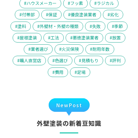
ハウスメーカー
フッ素
ラジカル
付帯部
保証
優良塗装業者
劣化
塗料
外壁材・外壁の種類
失敗
季節
屋根塗装
工法
悪徳塗装業者
放置
業者選び
火災保険
耐用年数
職人直営店
色選び
見積もり
評判
費用
足場
NewPost
外壁塗装の新着豆知識