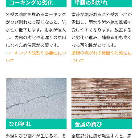
コーキングの劣化
塗膜の剥がれ
外壁の隙間を埋めるコーキング
塗装が剥がれると外壁の下地が
がひび割れたり硬くなると、防
露出し、雨水や紫外線の影響を
水性が低下します。雨水が侵入
受けやすくなります。放置する
し、内部の劣化や雨漏りの原因
と劣化が進み、補修費用も高く
になるため注意が必要です。
なる可能性があります。
コーキングの役割や必要性につ
塗膜の剥がれの原因や対処法に
いて
ついて
ひび割れ
金属の錆び
外壁にひび割れが生じると、そ
金属部分に錆が発生すると、周