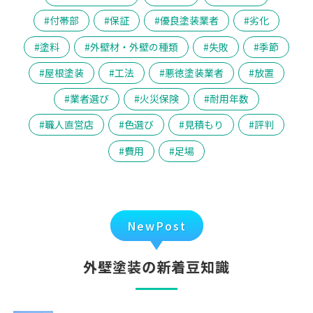
付帯部
保証
優良塗装業者
劣化
塗料
外壁材・外壁の種類
失敗
季節
屋根塗装
工法
悪徳塗装業者
放置
業者選び
火災保険
耐用年数
職人直営店
色選び
見積もり
評判
費用
足場
NewPost
外壁塗装の新着豆知識