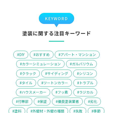
KEYWORD
塗装に関する注目キーワード
DIY
おすすめ
アパート・マンション
カラーシミュレーション
ガルバリウム
クラック
サイディング
シリコン
タイル
ツートンカラー
トラブル
ハウスメーカー
フッ素
ラジカル
付帯部
保証
優良塗装業者
劣化
塗料
外壁材・外壁の種類
失敗
季節