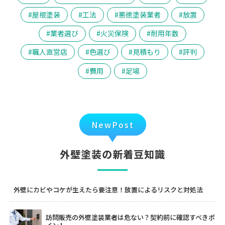
屋根塗装
工法
悪徳塗装業者
放置
業者選び
火災保険
耐用年数
職人直営店
色選び
見積もり
評判
費用
足場
NewPost
外壁塗装の新着豆知識
外壁にカビやコケが生えたら要注意！放置によるリスクと対処法
訪問販売の外壁塗装業者は危ない？契約前に確認すべきポ