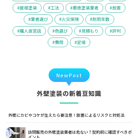
屋根塗装
工法
悪徳塗装業者
放置
業者選び
火災保険
耐用年数
職人直営店
色選び
見積もり
評判
費用
足場
NewPost
外壁塗装の新着豆知識
外壁にカビやコケが生えたら要注意！放置によるリスクと対処法
訪問販売の外壁塗装業者は危ない？契約前に確認すべきポ
イント